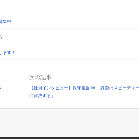
募集中
方
します！
次の記事
を
【社員インタビュー】保守担当 M 「課題はスピーディ
に解決する」