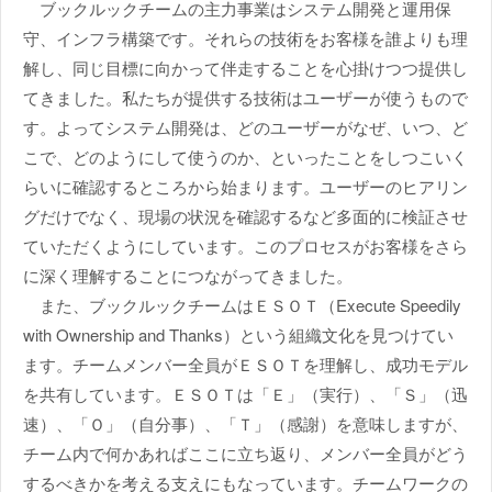
ブックルックチームの主力事業はシステム開発と運用保
守、インフラ構築です。それらの技術をお客様を誰よりも理
解し、同じ目標に向かって伴走することを心掛けつつ提供し
てきました。私たちが提供する技術はユーザーが使うもので
す。よってシステム開発は、どのユーザーがなぜ、いつ、ど
こで、どのようにして使うのか、といったことをしつこいく
らいに確認するところから始まります。ユーザーのヒアリン
グだけでなく、現場の状況を確認するなど多面的に検証させ
ていただくようにしています。このプロセスがお客様をさら
に深く理解することにつながってきました。
また、ブックルックチームはＥＳＯＴ（Execute Speedily
with Ownership and Thanks）という組織文化を見つけてい
ます。チームメンバー全員がＥＳＯＴを理解し、成功モデル
を共有しています。ＥＳＯＴは「Ｅ」（実行）、「Ｓ」（迅
速）、「Ｏ」（自分事）、「Ｔ」（感謝）を意味しますが、
チーム内で何かあればここに立ち返り、メンバー全員がどう
するべきかを考える支えにもなっています。チームワークの