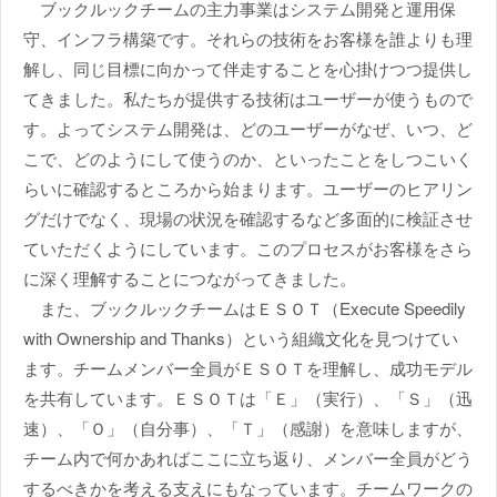
ブックルックチームの主力事業はシステム開発と運用保
守、インフラ構築です。それらの技術をお客様を誰よりも理
解し、同じ目標に向かって伴走することを心掛けつつ提供し
てきました。私たちが提供する技術はユーザーが使うもので
す。よってシステム開発は、どのユーザーがなぜ、いつ、ど
こで、どのようにして使うのか、といったことをしつこいく
らいに確認するところから始まります。ユーザーのヒアリン
グだけでなく、現場の状況を確認するなど多面的に検証させ
ていただくようにしています。このプロセスがお客様をさら
に深く理解することにつながってきました。
また、ブックルックチームはＥＳＯＴ（Execute Speedily
with Ownership and Thanks）という組織文化を見つけてい
ます。チームメンバー全員がＥＳＯＴを理解し、成功モデル
を共有しています。ＥＳＯＴは「Ｅ」（実行）、「Ｓ」（迅
速）、「Ｏ」（自分事）、「Ｔ」（感謝）を意味しますが、
チーム内で何かあればここに立ち返り、メンバー全員がどう
するべきかを考える支えにもなっています。チームワークの