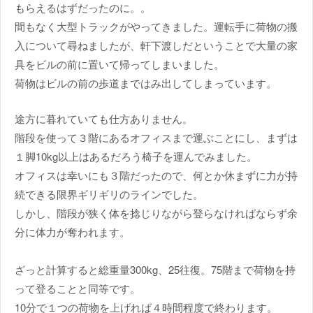
もらえるはずだったのに。。
間もなく大型トラックがやってきました。運転手に荷物の搬
入について尋ねましたが、軒下渡しだということで大量の家
具をビルの前に置いて帰ってしまいました。
荷物はビルの前の歩道まではみ出してしまっています。
途方に暮れていても仕方ありません。
階段を使って３階にあるオフィスまで運ぶことにし、まずは
１脚10kg以上はあるだろう椅子を運んでみました。
オフィスは幸いにも３階だったので、何とか休まずに力が持
続できる限界ギリギリのラインでした。
しかし、階段が狭く体を捻じりながら登らなければならず余
分に体力が奪われます。
ざっと計算すると総重量300kg、25往復。75階まで荷物を持
って登ることと同等です。
10分で１つの荷物を上げれば４時間程度で終わります。